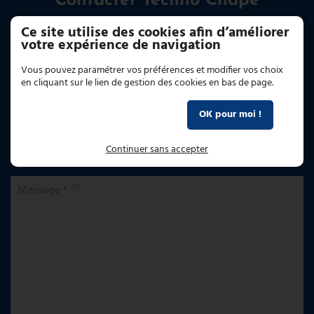
Contacter Techno Chape
Ce site utilise des cookies afin d’améliorer
votre expérience de navigation
Nom, prénom
Vous pouvez paramétrer vos préférences et modifier vos choix
en cliquant sur le lien de gestion des cookies en bas de page.
E-mail *
Paramétrer mes choix
OK pour moi !
Téléphone
Continuer sans accepter
(1)
Message *