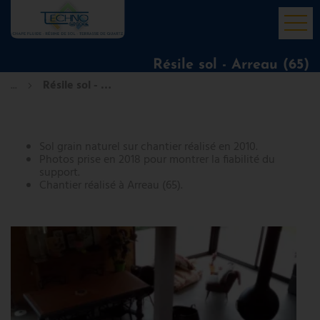
Accueil
Résile sol - Arreau (65)
...
Résile sol - Arreau (65)
Actualités/Vidéos
Chape fluide anhydrite
Chape fluide ciment
Sol grain naturel sur chantier réalisé en 2010.
Photos prise en 2018 pour montrer la fiabilité du
Resine interieure
support.
Chantier réalisé à Arreau (65).
Nos réalisations
Partenaires
Contact